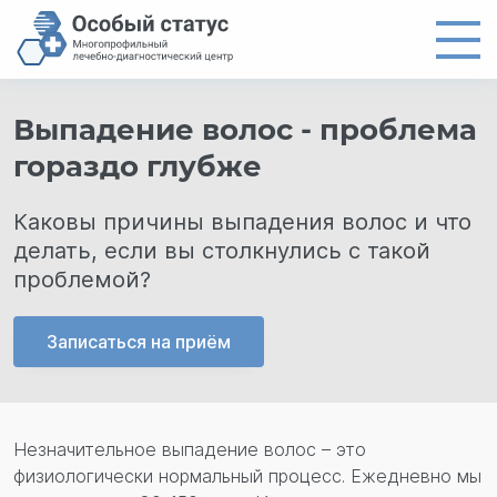
Главная
Выпадение волос - проблема
Направления
гораздо глубже
Цены
Каковы причины выпадения волос и что
Врачи
делать, если вы столкнулись с такой
проблемой?
О центре
Новости
Записаться на приём
Контакты
8 (4012) 97-19-61
Незначительное выпадение волос – это
физиологически нормальный процесс. Ежедневно мы