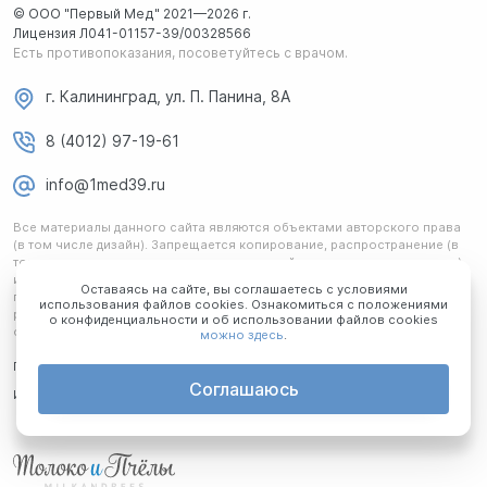
© ООО "Первый Мед" 2021—2026 г.
Лицензия Л041-01157-39/00328566
Есть противопоказания, посоветуйтесь с врачом.
г. Калининград, ул. П. Панина, 8А
8 (4012) 97-19-61
info@1med39.ru
Все материалы данного сайта являются объектами авторского права
(в том числе дизайн). Запрещается копирование, распространение (в
том числе путем копирования на другие сайты и ресурсы в интернете)
или любое иное использование информации и объектов без
Оставаясь на сайте, вы соглашаетесь с условиями
предварительного согласия правообладателя. Любая информация,
использования файлов cookies. Ознакомиться с положениями
размещенная на сайте, не является публичной офертой и носит
о конфиденциальности и об использовании файлов cookies
ознакомительный характер.
можно здесь
.
Политика обработки ПД
Соглашаюсь
Информация для потребителя
Вакансии