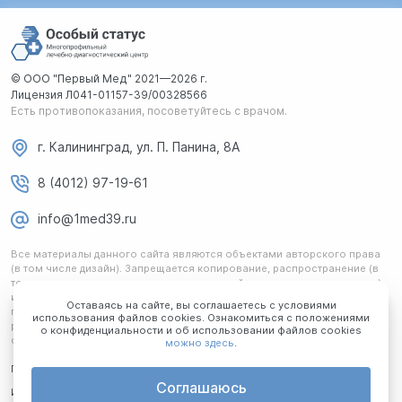
© ООО "Первый Мед" 2021—2026 г.
Лицензия Л041-01157-39/00328566
Есть противопоказания, посоветуйтесь с врачом.
г. Калининград, ул. П. Панина, 8А
8 (4012) 97-19-61
info@1med39.ru
Все материалы данного сайта являются объектами авторского права
(в том числе дизайн). Запрещается копирование, распространение (в
том числе путем копирования на другие сайты и ресурсы в интернете)
или любое иное использование информации и объектов без
Оставаясь на сайте, вы соглашаетесь с условиями
предварительного согласия правообладателя. Любая информация,
использования файлов cookies. Ознакомиться с положениями
размещенная на сайте, не является публичной офертой и носит
о конфиденциальности и об использовании файлов cookies
ознакомительный характер.
можно здесь
.
Политика обработки ПД
Соглашаюсь
Информация для потребителя