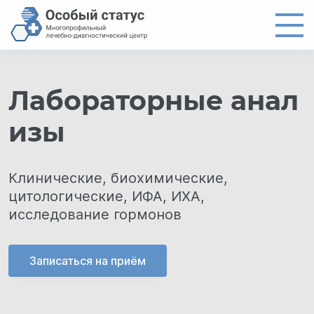
Главная
Лабораторные анал
Направления
изы
Цены
Врачи
Клинические, биохимические,
О центре
цитологические, ИФА, ИХА,
Новости
исследование гормонов
Контакты
Записаться на приём
8 (4012) 97-19-61