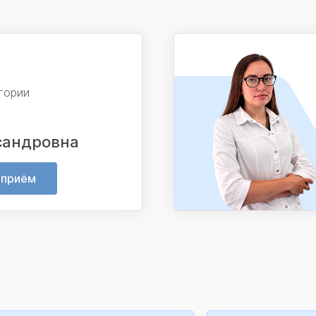
гории
сандровна
 приём