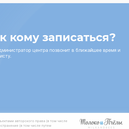
 к кому записаться?
администратор центра позвонит в ближайшее время и
исту.
ъектами авторского права (в том числе
странение (в том числе путем