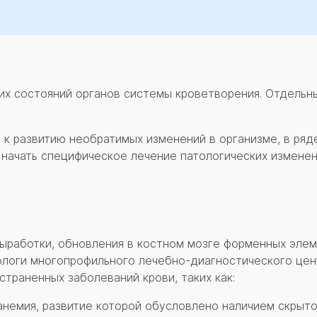
ких состояний органов системы кроветворения. Отдельн
 к развитию необратимых изменений в организме, в ряд
у начать специфическое лечение патологических измене
ыработки, обновления в костном мозге форменных элем
ологи многопрофильного лечебно-диагностического цен
траненных заболеваний крови, таких как:
немия, развитие которой обусловлено наличием скрыто