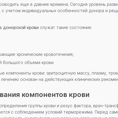
оводить еще в давние времена. Сегодня уровень разв
с учетом индивидуальных особенностей донора и реци
в донорской крови
служат такие состояния:
вающие хронические кровотечения;
й большого объема крови.
е компоненты крови: эритроцитную массу, плазму, тром
к лечению основан на действующих клинических рекоме
вания компонентов крови
определения группы крови и резус фактора, врач-транс
яется с соблюдением условий терморежима. Перед сам