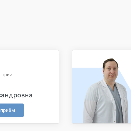
гории
сандровна
 приём