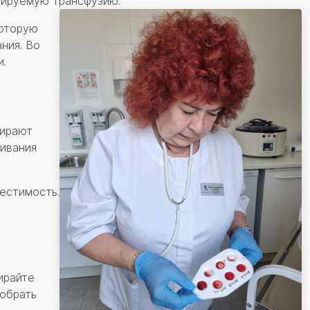
нируемую трансфузию.
которую
ния. Во
и.
бирают
ивания
естимость.
ирайте
добрать