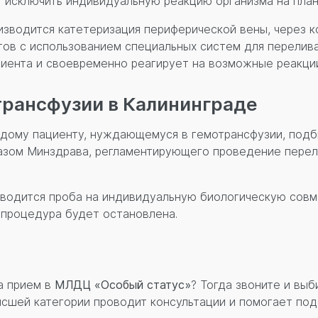
т исключить индивидуальную реакцию организма на пла
изводится катетеризация периферической вены, через 
ов с использованием специальных систем для перелива
иента и своевременно реагирует на возможные реакци
трансфузии в Калининграде
ждому пациенту, нуждающемуся в гемотрансфузии, под
азом Минздрава, регламентирующего проведение перел
оводится проба на индивидуальную биологическую совм
 процедура будет остановлена.
а прием в
МЛДЦ «Особый статус»
? Тогда звоните и выб
ысшей категории проводит консультации и помогает по