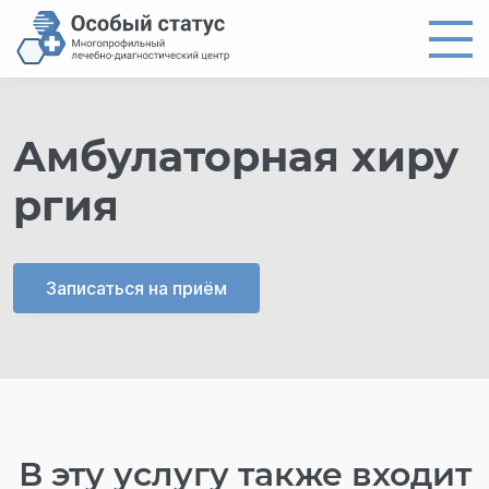
Главная
Амбулаторная хиру
Направления
ргия
Цены
Врачи
О центре
Записаться на приём
Новости
Контакты
8 (4012) 97-19-61
В эту услугу также входит