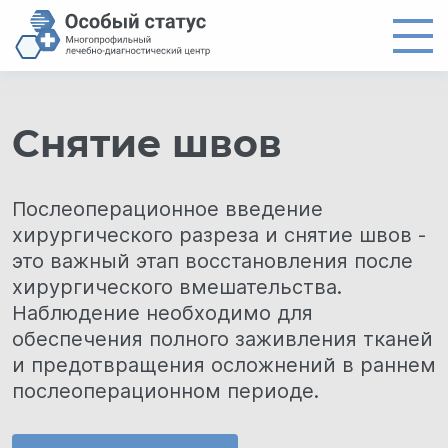
Главная
Снятие швов
Направления
Цены
Послеоперационное введение
Врачи
хирургического разреза и снятие швов -
О центре
это важный этап восстановления после
хирургического вмешательства.
Новости
Наблюдение необходимо для
Контакты
обеспечения полного заживления тканей
и предотвращения осложнений в раннем
8 (4012) 97-19-61
послеоперационном периоде.