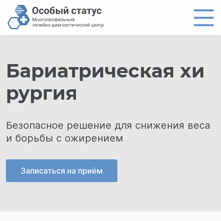
Главная
Бариатрическая хи
Направления
рургия
Цены
Врачи
Безопасное решение для снижения веса
О центре
и борьбы с ожирением
Новости
Контакты
Записаться на приём
8 (4012) 97-19-61