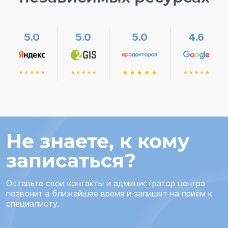
5.0
5.0
5.0
4.6
Не знаете, к кому
записаться?
Оставьте свои контакты и администратор центра
позвонит в ближайшее время и запишет на приём к
специалисту.