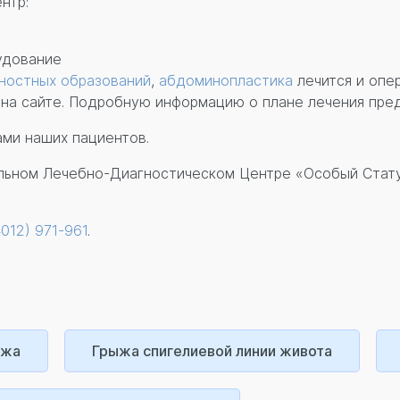
нтр:
удование
ностных образований
,
абдоминопластика
лечится и опе
на сайте. Подробную информацию о плане лечения пред
ми наших пациентов.
ьном Лечебно-Диагностическом Центре «Особый Статус
4012) 971-961
.
ыжа
Грыжа спигелиевой линии живота