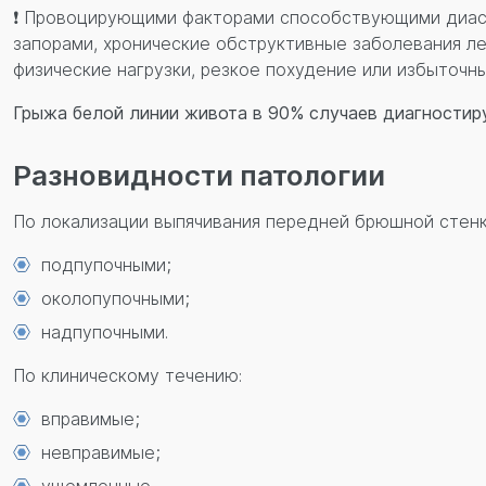
❗ Провоцирующими факторами способствующими диаст
запорами, хронические обструктивные заболевания л
физические нагрузки, резкое похудение или избыточны
Грыжа белой линии живота в
90% случаев
диагностир
Разновидности патологии
По локализации выпячивания передней брюшной стенк
подпупочными;
околопупочными;
надпупочными.
По клиническому течению:
вправимые;
невправимые;