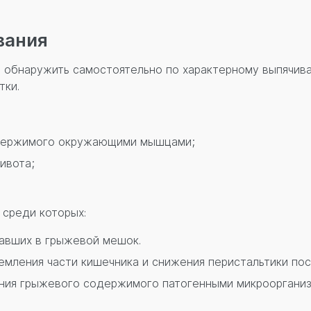
вания
 обнаружить самостоятельно по характерному выпячива
тки.
одержимого окружающими мышцами;
ивота;
 среди которых:
павших в грыжевой мешок.
емления части кишечника и снижения перистальтики пос
ния грыжевого содержимого патогенными микроорганизм