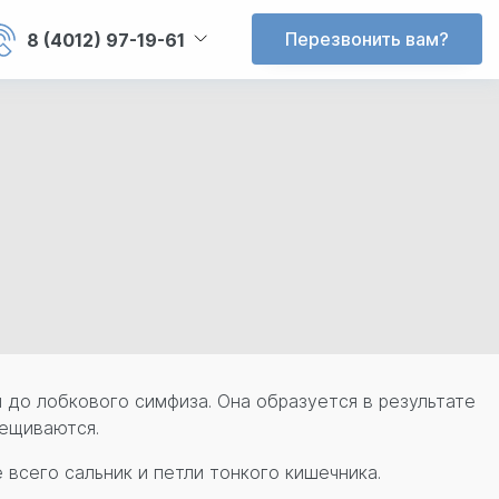
Перезвонить вам?
8 (4012) 97-19-61
ы до лобкового симфиза. Она образуется в результате
рещиваются.
всего сальник и петли тонкого кишечника.