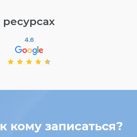
 ресурсах
4.6
 к кому записаться?