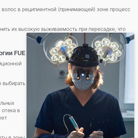
 волос в реципиентной (принимающей) зоне процесс
нить их высокую выживаемость при пересадке, что
огии FUE
иционной
о выбирать
альных
 отека в
еет
фты в зоны