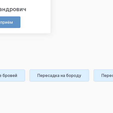
андрович
 приём
е бровей
Пересадка на бороду
Перес