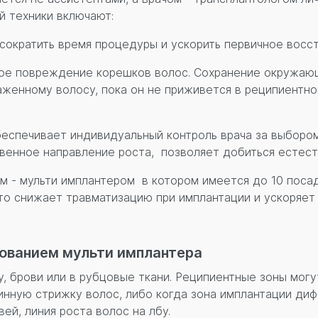
й техники включают:
 сократить время процедуры и ускорить первичное восс
ьное повреждение корешков волос. Сохранение окружаю
аженному волосу, пока он не приживется в реципиентн
обеспечивает индивидуальный контроль врача за выборо
венное направление роста, позволяет добиться естест
м - мульти имплантером в котором имеется до 10 поса
это снижает травматизацию при имплантации и ускоряет
ованием мульти имплантера
, брови или в рубцовые ткани. Реципиентные зоны могу
инную стрижку волос, либо когда зона имплантации диф
вей, линия роста волос на лбу.