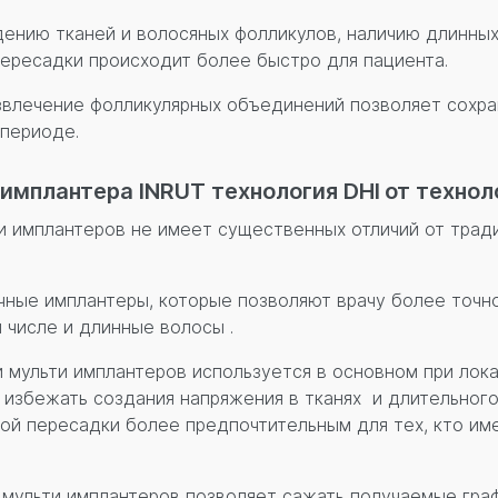
ению тканей и волосяных фолликулов, наличию длинных
ересадки происходит более быстро для пациента.
звлечение фолликулярных объединений позволяет сохра
периоде.
имплантера INRUT технология DHI
от технол
и имплантеров не имеет существенных отличий от трад
учные имплантеры, которые позволяют врачу более точн
м числе и длинные волосы .
 мульти имплантеров используется в основном при лок
т избежать создания напряжения в тканях и длительного
ной пересадки более предпочтительным для тех, кто им
 мульти имплантеров позволяет сажать получаемые гра