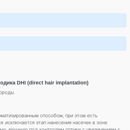
ка DHI (direct hair implantation)
ороды.
оматизированным способом, при этом есть
: исключается этап нанесения насечек в зоне
чно, вручную под контролем оптики с увеличением с