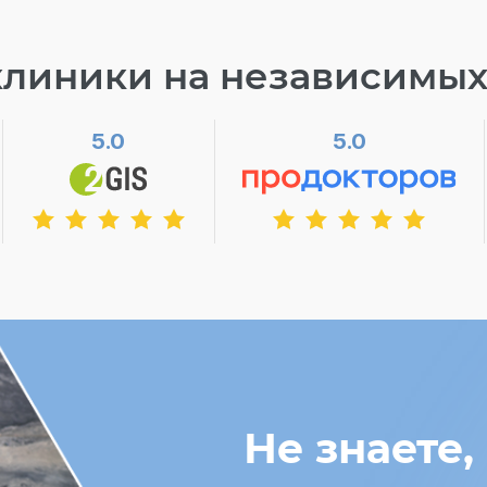
клиники на независимых
5.0
5.0
Не знаете,