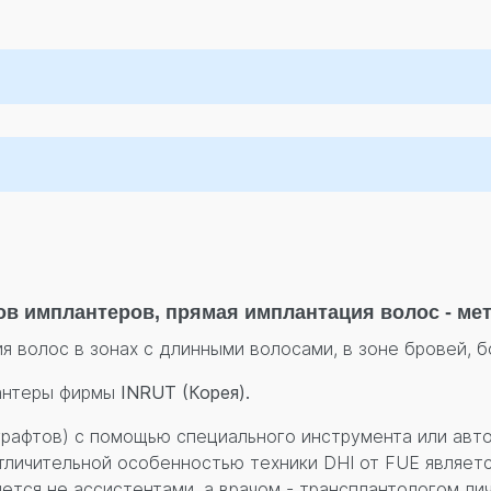
 имплантеров, прямая имплантация волос - методи
я волос в зонах с длинными волосами, в зоне бровей, б
лантеры фирмы
INRUT (Корея).
рафтов) с помощью специального инструмента или авт
личительной особенностью техники DHI от FUE является
ется не ассистентами, а врачом - трансплантологом ли