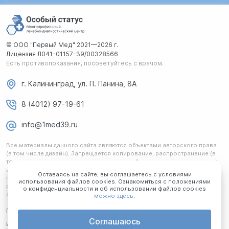
© ООО "Первый Мед" 2021—2026 г.
Лицензия Л041-01157-39/00328566
Есть противопоказания, посоветуйтесь с врачом.
г. Калининград, ул. П. Панина, 8А
8 (4012) 97-19-61
info@1med39.ru
Все материалы данного сайта являются объектами авторского права
(в том числе дизайн). Запрещается копирование, распространение (в
том числе путем копирования на другие сайты и ресурсы в интернете)
или любое иное использование информации и объектов без
Оставаясь на сайте, вы соглашаетесь с условиями
предварительного согласия правообладателя. Любая информация,
использования файлов cookies. Ознакомиться с положениями
размещенная на сайте, не является публичной офертой и носит
о конфиденциальности и об использовании файлов cookies
ознакомительный характер.
можно здесь
.
Политика обработки ПД
Соглашаюсь
Информация для потребителя