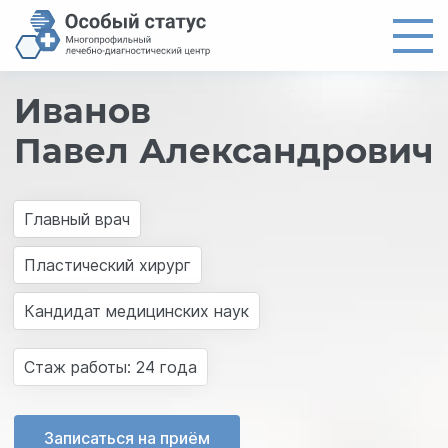
Иванов
Главная
Павел Александрович
Направления
Цены
Врачи
Главный врач
О центре
Пластический хирург
Новости
Кандидат медицинских наук
Контакты
Cтаж работы: 24 года
8 (4012) 97-19-61
Записаться на приём