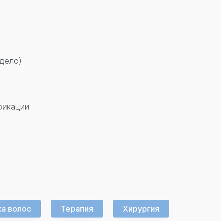
 дело)
фикации
а волос
Терапия
Хирургия