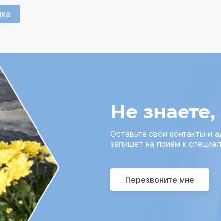
ика
Не знаете,
Оставьте свои контакты и 
запишет на приём к специал
Перезвоните мне