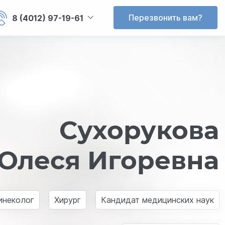
Перезвонить вам?
8 (4012) 97-19-61
Сухорукова
Олеся Игоревна
инеколог
Хирург
Кандидат медицинских наук