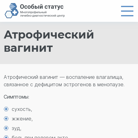
Атрофический
Главная
Направления
вагинит
Цены
Врачи
Атрофический вагинит — воспаление влагалища,
О центре
связанное с дефицитом эстрогенов в менопаузе.
Новости
Симптомы
:
Контакты
сухость,
8 (4012) 97-19-61
жжение,
зуд,
боль при половом акте,