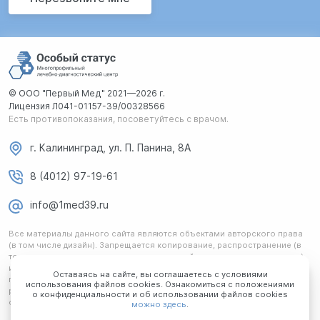
© ООО "Первый Мед" 2021—2026 г.
Лицензия Л041-01157-39/00328566
Есть противопоказания, посоветуйтесь с врачом.
г. Калининград, ул. П. Панина, 8А
8 (4012) 97-19-61
info@1med39.ru
Все материалы данного сайта являются объектами авторского права
(в том числе дизайн). Запрещается копирование, распространение (в
том числе путем копирования на другие сайты и ресурсы в интернете)
или любое иное использование информации и объектов без
Оставаясь на сайте, вы соглашаетесь с условиями
предварительного согласия правообладателя. Любая информация,
использования файлов cookies. Ознакомиться с положениями
размещенная на сайте, не является публичной офертой и носит
о конфиденциальности и об использовании файлов cookies
ознакомительный характер.
можно здесь
.