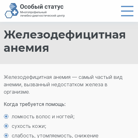
Железодефицитная
Главная
Направления
анемия
Цены
Врачи
Железодефицитная анемия — самый частый вид
О центре
анемии, вызванный недостатком железа в
Новости
организме.
Контакты
Когда требуется помощь:
8 (4012) 97-19-61
ломкость волос и ногтей;
сухость кожи;
слабость, утомляемость, снижение